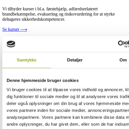
Vi tilbyder kurser i bl.a. førstehjælp, adfærdsrelateret
brandbekæmpelse, evakuering og risikovurdering for at styrke
deltageres sikkerhedskompetencer.
Se kurser ⟶
Dygtige instruktører
RESC har nogle af Danmarks dygtigste instruktører, der tilbyder
ekspertise i førstehjælp, brandbekæmpelse og evakuering for at sikre
Samtykke
Detaljer
Om
optimal sikkerhed og beredskab.
Mød instruktørerne ⟶
Denne hjemmeside bruger cookies
Rådgivning
Vi bruger cookies til at tilpasse vores indhold og annoncer, til
dig funktioner til sociale medier og til at analysere vores trafi
Vi rådgiver kunder i bl.a. risikovurdering, beredskabsplaner og
deler også oplysninger om din brug af vores hjemmeside me
sikkerhedsprocedurer for at forbedre virksomheders sikkerhed og
beredskab.
vores partnere inden for sociale medier, annonceringspartne
analysepartnere. Vores partnere kan kombinere disse data 
Kontakt os ⟶
andre oplysninger, du har givet dem, eller som de har indsaml