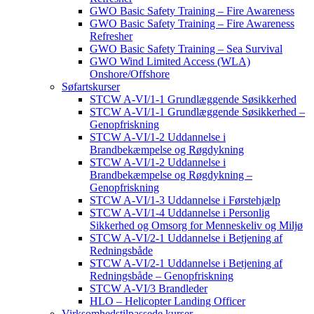
GWO Basic Safety Training – Fire Awareness
GWO Basic Safety Training – Fire Awareness
Refresher
GWO Basic Safety Training – Sea Survival
GWO Wind Limited Access (WLA)
Onshore/Offshore
Søfartskurser
STCW A-VI/1-1 Grundlæggende Søsikkerhed
STCW A-VI/1-1 Grundlæggende Søsikkerhed –
Genopfriskning
STCW A-VI/1-2 Uddannelse i
Brandbekæmpelse og Røgdykning
STCW A-VI/1-2 Uddannelse i
Brandbekæmpelse og Røgdykning –
Genopfriskning
STCW A-VI/1-3 Uddannelse i Førstehjælp
STCW A-VI/1-4 Uddannelse i Personlig
Sikkerhed og Omsorg for Menneskeliv og Miljø
STCW A-VI/2-1 Uddannelse i Betjening af
Redningsbåde
STCW A-VI/2-1 Uddannelse i Betjening af
Redningsbåde – Genopfriskning
STCW A-VI/3 Brandleder
HLO – Helicopter Landing Officer
Virksomhedstilpassede kurser