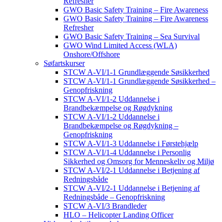
Refresher
GWO Basic Safety Training – Fire Awareness
GWO Basic Safety Training – Fire Awareness
Refresher
GWO Basic Safety Training – Sea Survival
GWO Wind Limited Access (WLA)
Onshore/Offshore
Søfartskurser
STCW A-VI/1-1 Grundlæggende Søsikkerhed
STCW A-VI/1-1 Grundlæggende Søsikkerhed –
Genopfriskning
STCW A-VI/1-2 Uddannelse i
Brandbekæmpelse og Røgdykning
STCW A-VI/1-2 Uddannelse i
Brandbekæmpelse og Røgdykning –
Genopfriskning
STCW A-VI/1-3 Uddannelse i Førstehjælp
STCW A-VI/1-4 Uddannelse i Personlig
Sikkerhed og Omsorg for Menneskeliv og Miljø
STCW A-VI/2-1 Uddannelse i Betjening af
Redningsbåde
STCW A-VI/2-1 Uddannelse i Betjening af
Redningsbåde – Genopfriskning
STCW A-VI/3 Brandleder
HLO – Helicopter Landing Officer