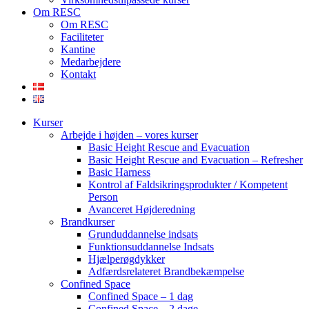
Om RESC
Om RESC
Faciliteter
Kantine
Medarbejdere
Kontakt
Kurser
Arbejde i højden – vores kurser
Basic Height Rescue and Evacuation
Basic Height Rescue and Evacuation – Refresher
Basic Harness
Kontrol af Faldsikringsprodukter / Kompetent
Person
Avanceret Højderedning
Brandkurser
Grunduddannelse indsats
Funktionsuddannelse Indsats
Hjælperøgdykker
Adfærdsrelateret Brandbekæmpelse
​Confined Space
Confined Space – 1 dag
Confined Space – 2 dage