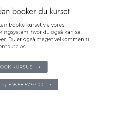
dan booker du kurset
an booke kurset via vores
kingsystem, hvor du også kan se
er. Du er også meget velkommen til
ontakte os.
OOK KURSUS ⟶
ing: +45 58 57 97 00 ⟶