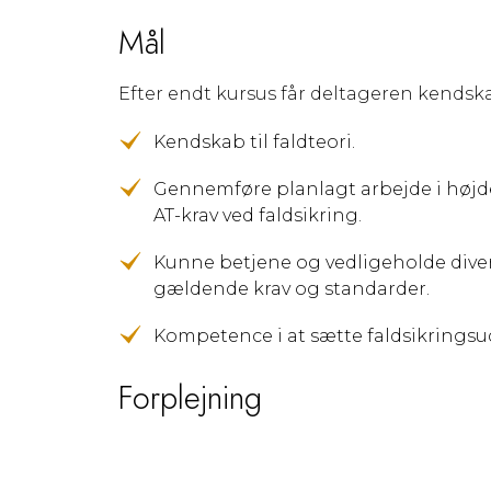
Mål
Efter endt kursus får deltageren kendska
Kendskab til faldteori.
Gennemføre planlagt arbejde i høj
AT-krav ved faldsikring.
Kunne betjene og vedligeholde diver
gældende krav og standarder.
Kompetence i at sætte faldsikringsu
Forplejning
Der er altid forplejning med i vores kur