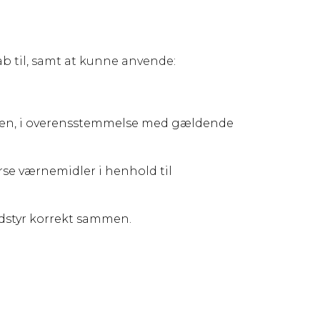
b til, samt at kunne anvende:
den, i overensstemmelse med gældende
se værnemidler i henhold til
dstyr korrekt sammen.
ser. Læs mere om vores kantine
her.