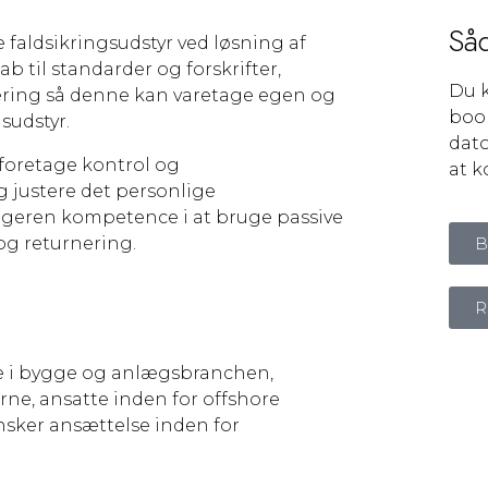
Så
e faldsikringsudstyr ved løsning af
b til standarder og forskrifter,
Du k
dering så denne kan varetage egen og
boo
sudstyr.
dato
 foretage kontrol og
at k
g justere det personlige
tageren kompetence i at bruge passive
og returnering.
B
R
e i bygge og anlægsbranchen,
ne, ansatte inden for offshore
nsker ansættelse inden for