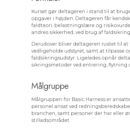
Kurset gør deltageren i stand til at brug
opgaver i højden. Deltageren får kendska
faldteori, belastningslære og risikovur
andres sikkerhed, ved brug af faldsikring
Derudover bliver deltageren rustet til at
vedligeholde udstyret, samt at tilpasse o
faldsikringsudstyr. Ligeledes opnår del
sikringsmetoder ved entrering, flytning 
Målgruppe
Målgruppen for Basic Harness er ansatt
personel ansat ved redningsberedskaber
branchen, samt personer der har eller ø
stilladsområdet.