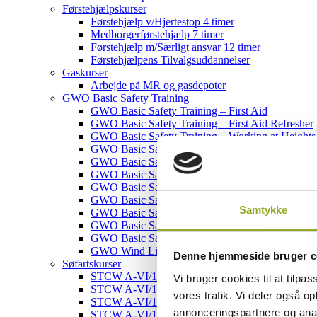
Førstehjælpskurser
Førstehjælp v/Hjertestop 4 timer
Medborgerførstehjælp 7 timer
Førstehjælp m/Særligt ansvar 12 timer
Førstehjælpens Tilvalgsuddannelser
Gaskurser
Arbejde på MR og gasdepoter
GWO Basic Safety Training
GWO Basic Safety Training – First Aid
GWO Basic Safety Training – First Aid Refresher
GWO Basic Safety Training – Working at Heights
GWO Basic Safety Training – Working at Heights
GWO Basic Safety Training – Working at Height
GWO Basic Safety Training – Working at Heights
GWO Basic Safety Training – Manual Handling
GWO Basic Safety Training – Manual Handling R
Samtykke
GWO Basic Safety Training – Fire Awareness
GWO Basic Safety Training – Fire Awareness Ref
GWO Basic Safety Training – Sea Survival
GWO Wind Limited Access (WLA) Onshore/Offs
Denne hjemmeside bruger c
Søfartskurser
STCW A-VI/1-1 Grundlæggende Søsikkerhed
Vi bruger cookies til at tilpas
STCW A-VI/1-1 Grundlæggende Søsikkerhed – G
vores trafik. Vi deler også 
STCW A-VI/1-2 Uddannelse i Brandbekæmpelse
annonceringspartnere og anal
STCW A-VI/1-2 Uddannelse i Brandbekæmpelse 