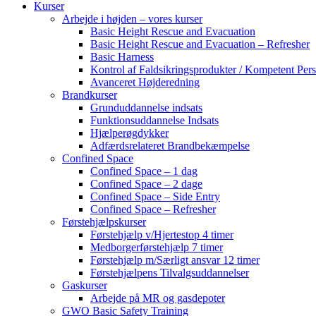
Kurser
Arbejde i højden – vores kurser
Basic Height Rescue and Evacuation
Basic Height Rescue and Evacuation – Refresher
Basic Harness
Kontrol af Faldsikringsprodukter / Kompetent Per
Avanceret Højderedning
Brandkurser
Grunduddannelse indsats
Funktionsuddannelse Indsats
Hjælperøgdykker
Adfærdsrelateret Brandbekæmpelse
​Confined Space
Confined Space – 1 dag
Confined Space – 2 dage
Confined Space – Side Entry
Confined Space – Refresher
Førstehjælpskurser
Førstehjælp v/Hjertestop 4 timer
Medborgerførstehjælp 7 timer
Førstehjælp m/Særligt ansvar 12 timer
Førstehjælpens Tilvalgsuddannelser
Gaskurser
Arbejde på MR og gasdepoter
GWO Basic Safety Training