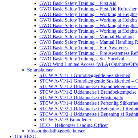
GWO Basic Safety Training – First Aid
GWO Basic Safety Training – First Aid Refresher
GWO Basic Safety Training – Working at Heights
GWO Basic Safety Training – Working at Heights
GWO Basic Safety Training – Working at Height
GWO Basic Safety Training – Working at Heights
GWO Basic Safety Training – Manual Handling
GWO Basic Safety Training – Manual Handling R
GWO Basic Safety Training – Fire Awareness
GWO Basic Safety Training – Fire Awareness Ref
GWO Basic Safety Training – Sea Survival
GWO Wind Limited Access (WLA) Onshore/Offs
Søfartskurser
STCW A-VI/1-1 Grundlæggende Søsikkerhed
STCW A-VI/1-1 Grundlæggende Søsikkerhed – G
STCW A-VI/1-2 Uddannelse i Brandbekæmpelse
STCW A-VI/1-2 Uddannelse i Brandbekæmpelse 
STCW A-VI/1-3 Uddannelse i Førstehjælp
STCW A-VI/1-4 Uddannelse i Personlig Sikkerhe
STCW A-VI/2-1 Uddannelse i Betjening af Redni
STCW A-VI/2-1 Uddannelse i Betjening af Redni
STCW A-VI/3 Brandleder
HLO – Helicopter Landing Officer
Virksomhedstilpassede kurser
Om RESC