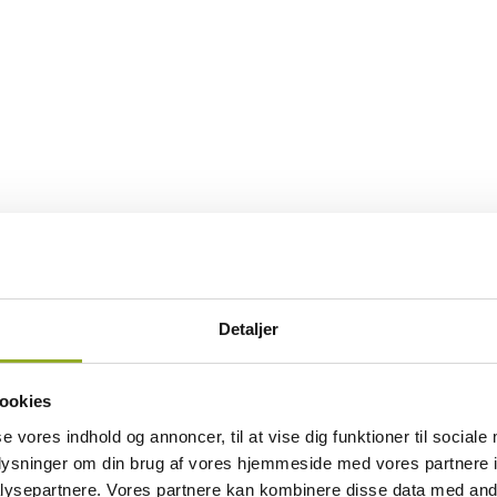
 Refresher
s & Manual Handling (combined)
 & Manual Handling (combined) Refresher
efresher
Detaljer
resher
hore
ookies
se vores indhold og annoncer, til at vise dig funktioner til sociale
enopfriskning
oplysninger om din brug af vores hjemmeside med vores partnere i
 og Røgdykning
ysepartnere. Vores partnere kan kombinere disse data med andr
og Røgdykning – Genopfriskning