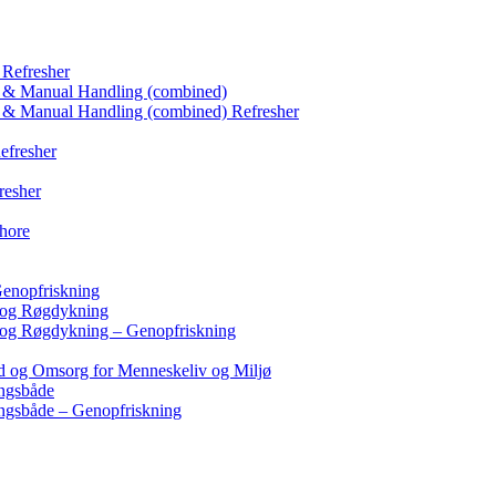
 Refresher
s & Manual Handling (combined)
 & Manual Handling (combined) Refresher
efresher
resher
hore
enopfriskning
 og Røgdykning
og Røgdykning – Genopfriskning
d og Omsorg for Menneskeliv og Miljø
ngsbåde
ngsbåde – Genopfriskning