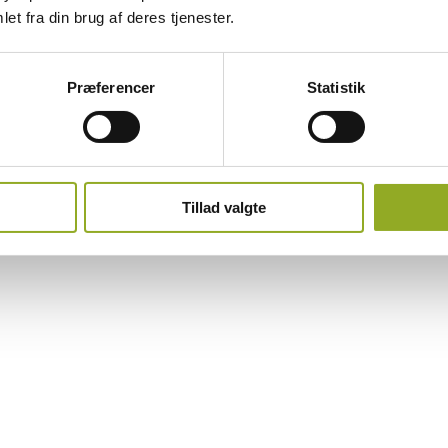
et fra din brug af deres tjenester.
d og Omsorg for Menneskeliv og Miljø
ngsbåde
ngsbåde – Genopfriskning
Præferencer
Statistik
Tillad valgte