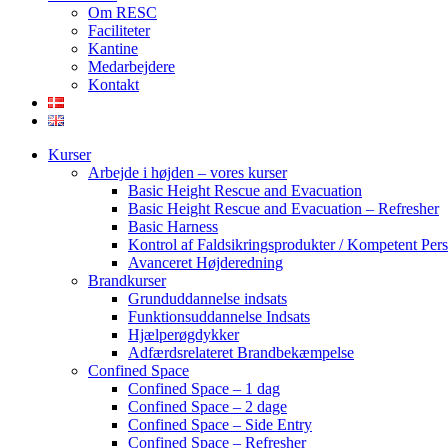
Om RESC
Faciliteter
Kantine
Medarbejdere
Kontakt
Kurser
Arbejde i højden – vores kurser
Basic Height Rescue and Evacuation
Basic Height Rescue and Evacuation – Refresher
Basic Harness
Kontrol af Faldsikringsprodukter / Kompetent Per
Avanceret Højderedning
Brandkurser
Grunduddannelse indsats
Funktionsuddannelse Indsats
Hjælperøgdykker
Adfærdsrelateret Brandbekæmpelse
​Confined Space
Confined Space – 1 dag
Confined Space – 2 dage
Confined Space – Side Entry
Confined Space – Refresher